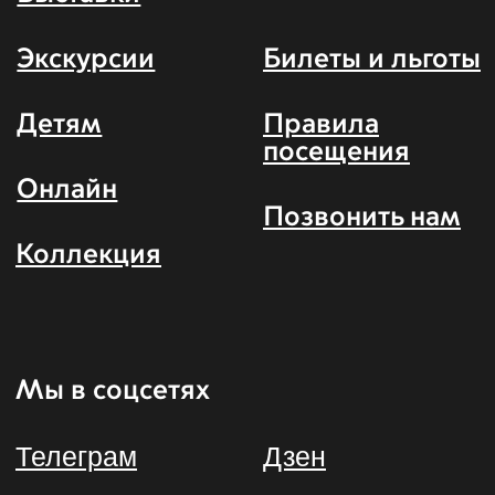
Москва, Ленинградское шоссе, 51
Контакты
Общие вопросы и
официальные обращения
followme@mtmuseum.ru
Пресс-служба
pr@mtmuseum.ru
Для партнёров
partners@mtmuseum.ru
Экскурсионное бюро
tickets@mtmuseum.ru