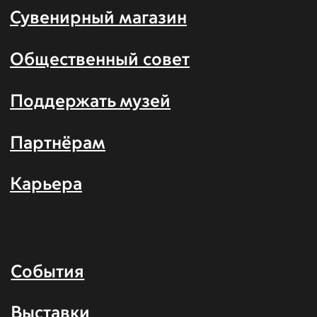
Вконтакте
Одноклассники
ТикТок
Адреса
Павильон №26 «Транспорт СССР»
на ВДНХ
Москва, Проспект Мира, 119, стр.
26
павильон 26
Выставочное пространство на
Южном речном вокзале
Москва, Проспект Андропова,
11, к. 2
Поп-ап пространство на Северном
речном вокзале