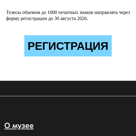
Тезисы объемом до 1000 печатных знаков направлять через
форму регистрации до 30 августа 2026.
События
Выставки
РЕГИСТРАЦИЯ
Экскурсии
Билеты и льготы
Детям
Правила
посещения
Онлайн
Позвонить нам
Коллекция
Мы в соцсетях
Телеграм
Дзен