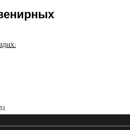
венирных
 ВДНХ:
 51