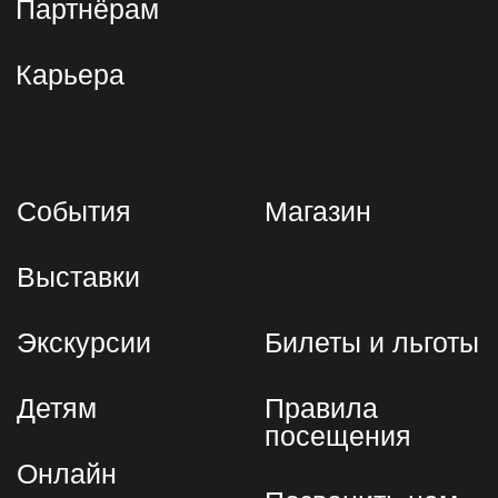
Адреса
Павильон №26 "Транспорт СССР"
на ВДНХ
Москва, просп. Мира, 119, стр. 26
павильон 26
Выставочное пространство на
Южном речном вокзале
Москва, Проспект Андропова,
11, к. 2
Поп-ап пространство на Северном
речном вокзале
Москва, Ленинградское шоссе, 51
Контакты