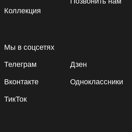
Общие вопросы и
официальные обращения
followme@mtmuseum.ru
Пресс-служба
pr@mtmuseum.ru
Для партнёров
komshina@mtmuseum.ru
Экскурсионное бюро
tickets@mtmuseum.ru