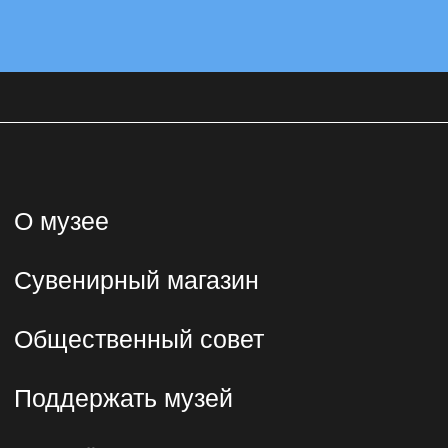
Экскурсии
Билеты и льготы
Детям
Правила
посещения
Онлайн
Позвонить нам
Коллекция
Мы в соцсетях
Телеграм
Дзен
Вконтакте
Одноклассники
ТикТок