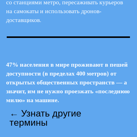
со станциями метро, пересаживать курьеров
на самокаты и использовать дронов-
доставщиков.
О музее
Сувенирный магазин
Общественный совет
47% населения в мире проживают в пешей
Поддержать музей
доступности (в пределах 400 метров) от
Партнёрам
открытых общественных пространств — а
значит, им не нужно проезжать «последнюю
Карьера
милю» на машине.
← Узнать другие
События
Магазин
термины
Выставки