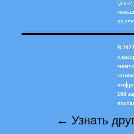
(даже 
меньш
их сч
В 202
элект
минут
заним
инфра
168 з
посто
← Узнать дру