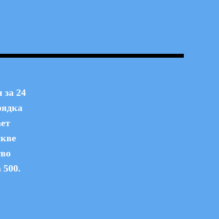
 за 24
рядка
ает
скве
тво
 500.