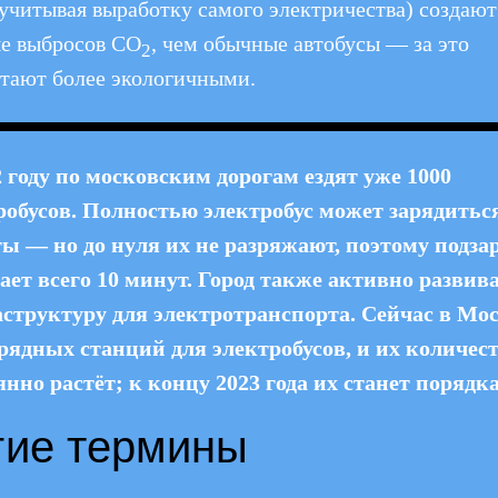
учитывая выработку самого электричества) создают
е выбросов CO
, чем обычные автобусы — за это
2
итают более экологичными.
2 году по московским дорогам ездят уже 1000
робусов. Полностью электробус может зарядиться
ы — но до нуля их не разряжают, поэтому подза
ает всего 10 минут. Город также активно развив
структуру для электротранспорта. Сейчас в Мо
арядных станций для электробусов, и их количес
янно растёт; к концу 2023 года их станет порядка
гие термины