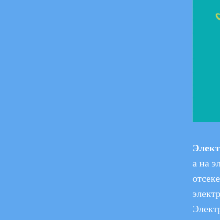
НАЗАД
Элект
а на э
отсеке
электр
Электр