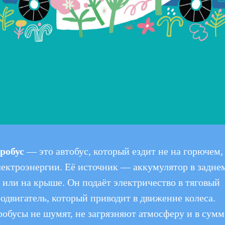
робус
— это автобус, который ездит не на горючем,
лектроэнергии. Её источник — аккумулятор в задне
 или на крыше. Он подаёт электричество в тяговый
одвигатель, который приводит в движение колеса.
обусы не шумят, не загрязняют атмосферу и в сумм