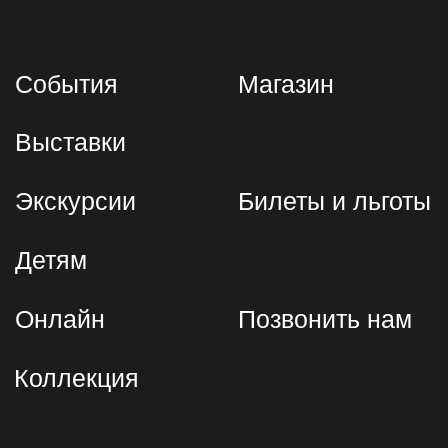
официальные обращения
followme@mtmuseum.ru
Пресс-служба
pr@mtmuseum.ru
Для партнёров
komshina@mtmuseum.ru
Экскурсионное бюро
tickets@mtmuseum.ru