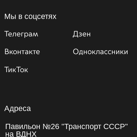
Политика конфиденциальности
и оферта
Филиал АНО «МДТО» «Центр истории
и культуры транспорта»
Адрес: 129344, г. Москва, Проспект
Мира, 119, строение 26
ИНН 9710077999, ОГРН 1197700013060