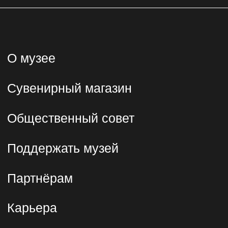
Павильон №26 "Транспорт СССР"
на ВДНХ
Москва, просп. Мира, 119, стр. 26
павильон 26
Выставочное пространство на
Южном речном вокзале
Москва, Проспект Андропова,
11, к. 2
Поп-ап пространство на Северном
речном вокзале
Москва, Ленинградское шоссе, 51
Контакты
Общие вопросы и