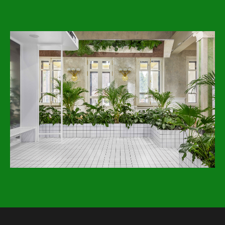
Экскурсии
Билеты и льготы
Детям
Онлайн
Позвонить нам
Коллекция
Мы в соцсетях
Телеграм
Дзен
Вконтакте
Одноклассники
ТикТок
Адреса