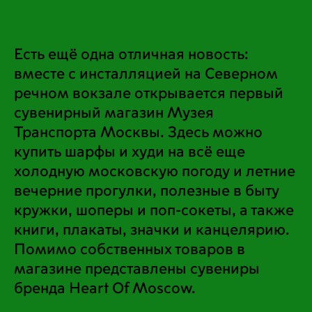
Есть ещё одна отличная новость:
О музее
вместе с инсталляцией на Северном
Сувенирный магазин
речном вокзале открывается первый
сувенирный магазин Музея
Общественный совет
Транспорта Москвы. Здесь можно
Поддержать музей
купить шарфы и худи на всё еще
холодную московскую погоду и летние
Партнёрам
вечерние прогулки, полезные в быту
Карьера
кружки, шоперы и поп-сокеты, а также
книги, плакаты, значки и канцелярию.
Помимо собственных товаров в
События
Магазин
магазине представлены сувениры
бренда Heart Of Moscow.
Выставки