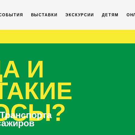
СОБЫТИЯ
ВЫСТАВКИ
ЭКСКУРСИИ
ДЕТЯМ
ОН
А И
ТАКИЕ
ОСЫ?
 Транспорта
сажиров