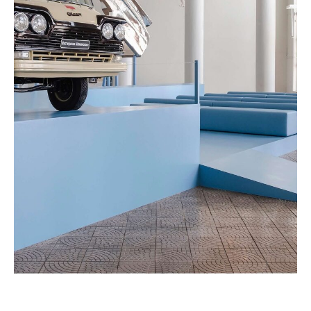
Партнёрам
Карьера
События
Выставки
Экскурсии
Билеты и льготы
Детям
Правила
посещения
Онлайн
Позвонить нам
Коллекция