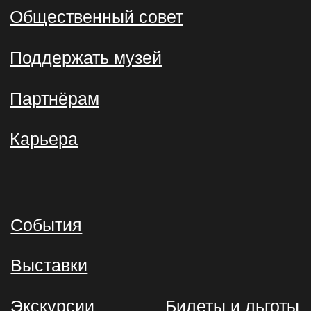
Экскурсионное бюро
tickets@mtmuseum.ru
Политика конфиденциальности
и оферта
Филиал АНО «МДТО» «Центр истории и
культуры транспорта»
Адрес: 129344, г. Москва, Проспект
Мира, 119, строение 26
ИНН 9710077999, ОГРН 1197700013060