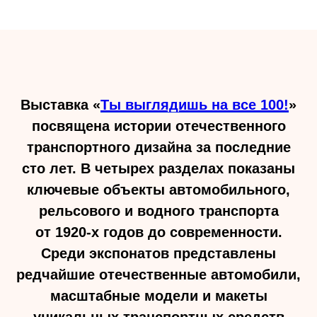
Мы в соцсетях
Телеграм
Дзен
Вконтакте
Одноклассники
ТикТок
Выставка «
Ты выглядишь на все 100!
»
посвящена истории отечественного
транспортного дизайна за последние
Адреса
сто лет. В четырех разделах показаны
ключевые объекты автомобильного,
Павильон №26 «Транспорт СССР»
на ВДНХ
рельсового и водного транспорта
Москва, Проспект Мира, 119, стр.
от 1920-х годов до современности.
26
Среди экспонатов представлены
павильон 26
Выставочное пространство на
редчайшие отечественные автомобили,
Южном речном вокзале
масштабные модели и макеты
Москва, Проспект Андропова,