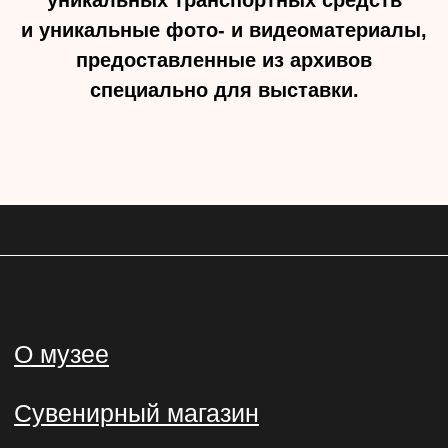
уникальных транспортных средств
11, к. 2
и уникальные фото- и видеоматериалы,
Поп-ап пространство на Северном
предоставленные из архивов
речном вокзале
специально для выставки.
Москва, Ленинградское шоссе, 51
Контакты
Общие вопросы и
официальные обращения
followme@mtmuseum.ru
Пресс-служба
pr@mtmuseum.ru
Для партнёров
partners@mtmuseum.ru