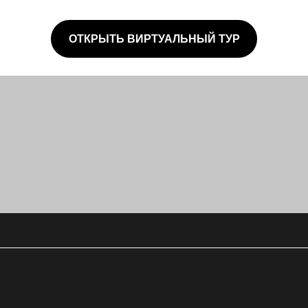
посещения
Онлайн
Позвонить нам
ОТКРЫТЬ ВИРТУАЛЬНЫЙ ТУР
Коллекция
Мы в соцсетях
Телеграм
Дзен
Вконтакте
Одноклассники
ТикТок
Адреса
Павильон №26 «Транспорт СССР»
на ВДНХ