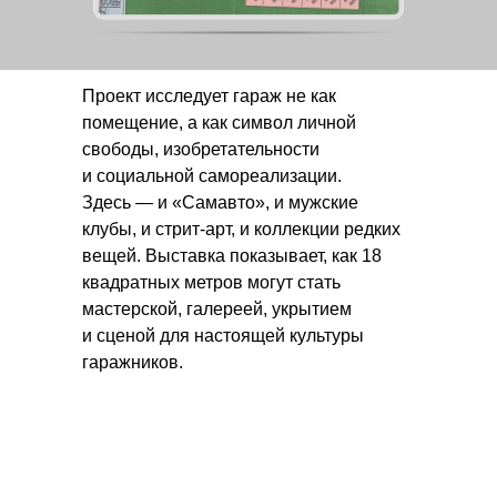
О музее
Сувенирный магазин
Проект исследует гараж не как
Общественный совет
помещение, а как символ личной
Поддержать музей
свободы, изобретательности
и социальной самореализации.
Партнёрам
Здесь — и «Самавто», и мужские
клубы, и стрит-арт, и коллекции редких
Карьера
вещей. Выставка показывает, как 18
квадратных метров могут стать
мастерской, галереей, укрытием
и сценой для настоящей культуры
События
гаражников.
Выставки
Экскурсии
Билеты и льготы
Детям
Правила