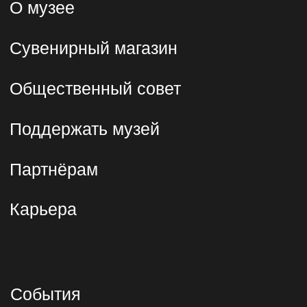
Москва, Проспект Мира, 119, стр.
26
павильон 26
Выставочное пространство на
Южном речном вокзале
Москва, Проспект Андропова,
11, к. 2
Поп-ап пространство на Северном
речном вокзале
Москва, Ленинградское шоссе, 51
Контакты
Общие вопросы и
официальные обращения
followme@mtmuseum.ru