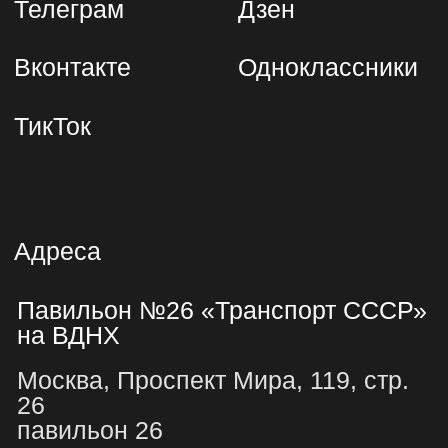
Филиал АНО «МДТО» «Центр истории и
культуры транспорта»
Адрес: 129344, г. Москва, Проспект
Мира, 119, строение 26
ИНН 9710077999, ОГРН 1197700013060